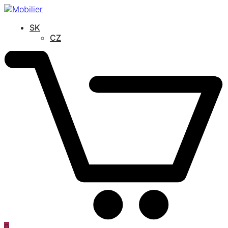
SK
CZ
0