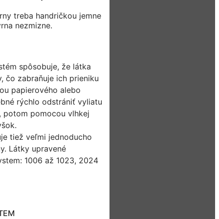
rny treba handričkou jemne
vrna nezmizne.
stém spôsobuje, že látka
, čo zabraňuje ich prieniku
ou papierového alebo
ebné rýchlo odstrániť vyliatu
o/, potom pomocou vlhkej
yšok.
e tiež veľmi jednoducho
ny. Látky upravené
ystem: 1006 až 1023, 2024
STEM