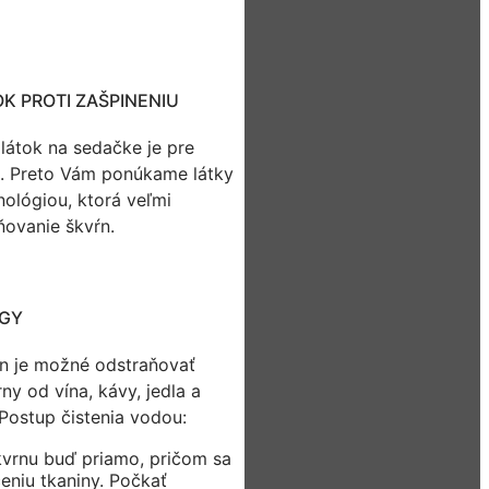
K PROTI ZAŠPINENIU
 látok na sedačke je pre
á. Preto Vám ponúkame látky
ológiou, ktorá veľmi
ňovanie škvŕn.
OGY
n je možné odstraňovať
y od vína, kávy, jedla a
 Postup čistenia vodou:
kvrnu buď priamo, pričom sa
eniu tkaniny. Počkať