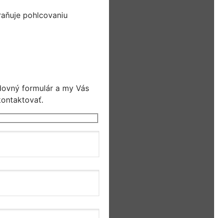
raňuje pohlcovaniu
dovný formulár a my Vás
ontaktovať.