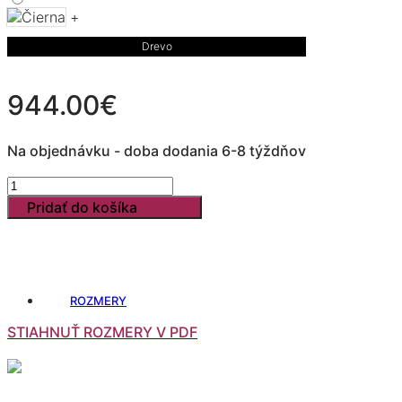
+
Drevo
944.00
€
Na objednávku - doba dodania 6-8 týždňov
množstvo
FREDY
Pridať do košíka
L
25
ROZMERY
STIAHNUŤ ROZMERY V PDF