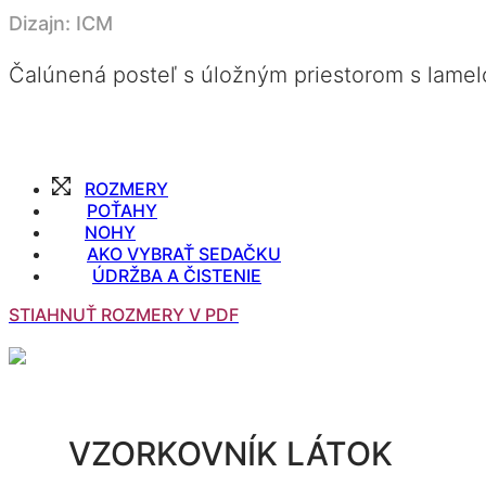
Dizajn: ICM
Čalúnená posteľ s úložným priestorom s lame
ROZMERY
POŤAHY
NOHY
AKO VYBRAŤ SEDAČKU
ÚDRŽBA A ČISTENIE
STIAHNUŤ ROZMERY V PDF
VZORKOVNÍK LÁTOK