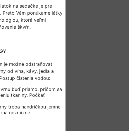
 látok na sedačke je pre
á. Preto Vám ponúkame látky
ológiou, ktorá veľmi
ňovanie škvŕn.
OGY
n je možné odstraňovať
y od vína, kávy, jedla a
 Postup čistenia vodou:
kvrnu buď priamo, pričom sa
eniu tkaniny. Počkať
rny treba handričkou jemne
vrna nezmizne.