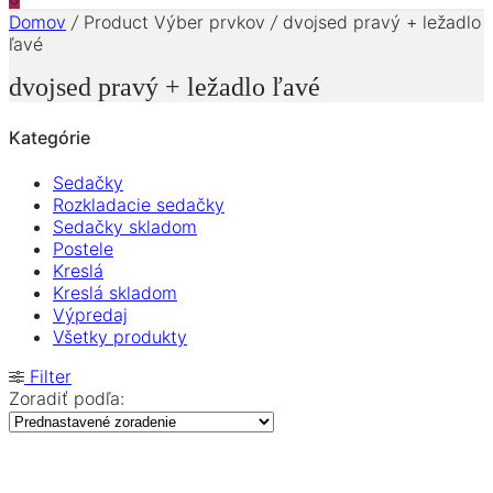
Domov
/
Product Výber prvkov
/
dvojsed pravý + ležadlo
ľavé
dvojsed pravý + ležadlo ľavé
Kategórie
Sedačky
Rozkladacie sedačky
Sedačky skladom
Postele
Kreslá
Kreslá skladom
Výpredaj
Všetky produkty
Filter
Zoradiť podľa: