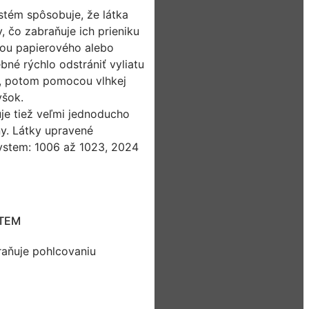
stém spôsobuje, že látka
, čo zabraňuje ich prieniku
ou papierového alebo
ebné rýchlo odstrániť vyliatu
o/, potom pomocou vlhkej
yšok.
e tiež veľmi jednoducho
ny. Látky upravené
ystem: 1006 až 1023, 2024
STEM
raňuje pohlcovaniu