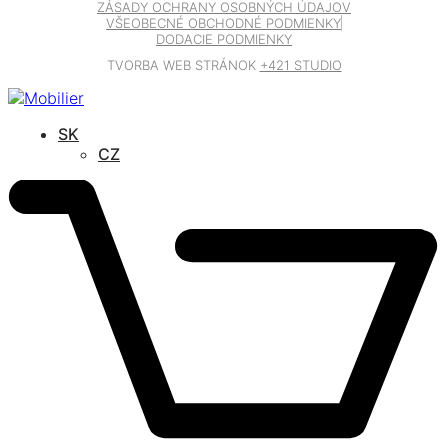
ZÁSADY OCHRANY OSOBNÝCH ÚDAJOV
VŠEOBECNÉ OBCHODNÉ PODMIENKY
DODACIE PODMIENKY
TVORBA WEB STRÁNOK
+421 STUDIO
SK
CZ