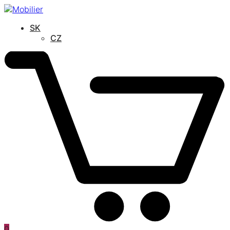
SK
CZ
0